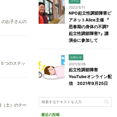
コラム
2022/5/11
NPO起立性調節障害ピ
アネットAlice主催 『
）のお子さんの
思春期の身体の不調?
起立性調節障害?』講
演会に参加して
お知らせ
５つのステッ
2021/9/28
起立性調節障害
YouTubeオンライン配
信 2021年9月25日
7日（土）のテー
最近の投稿