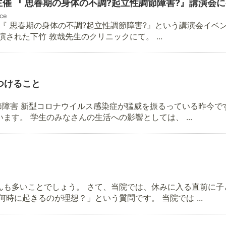
e主催 『 思春期の身体の不調?起立性調節障害?』講演会
ce
催の『 思春期の身体の不調?起立性調節障害?』という講演会イベ
された下竹 敦哉先生のクリニックにて。 ...
つけること
節障害 新型コロナウイルス感染症が猛威を振るっている昨今です
す。 学生のみなさんの生活への影響としては、 ...
んも多いことでしょう。 さて、当院では、休みに入る直前に子
時に起きるのが理想？」という質問です。 当院では ...