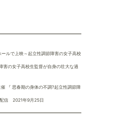
Oホールで上映～起立性調節障害の女子高校
障害の女子高校生監督が自身の壮大な過
e主催 『 思春期の身体の不調?起立性調節障
配信 2021年9月25日