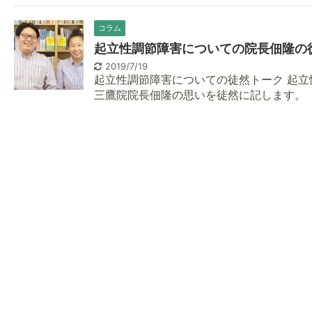
コラム
起立性調節障害についての院長佃隆の
2019/7/19
起立性調節障害についての徒然トーク 起
三鷹院院長佃隆の思いを徒然に記します。 起