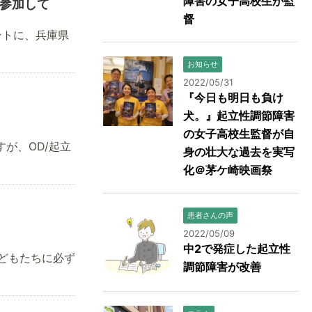
障害の女子高校生が監
に参加して
督
ントに、兵庫県
お知らせ
2022/05/31
『今日も明日も負け
犬。』起立性調節障害
の女子高校生監督が自
が、OD/起立
身の壮大な過去を実写
化＠茅ケ崎映画祭
患者さんの声
2022/05/09
中2で発症した起立性
どもたちに必ず
調節障害が改善