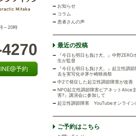
お知らせ
コラム
患者さんの声
時～20時
-4270
最近の投稿
『今日も明日も負け犬。』中野ZER
生が監督
LINE@予約
『今日も明日も負け犬。』起立性調節
去を実写化＠茅ケ崎映画祭
中2で発症した起立性調節障害が改善
NPO起立性調節障害ピアネットAlic
害?』講演会に参加して
起立性調節障害 YouTubeオンライン
ご予約はこちら