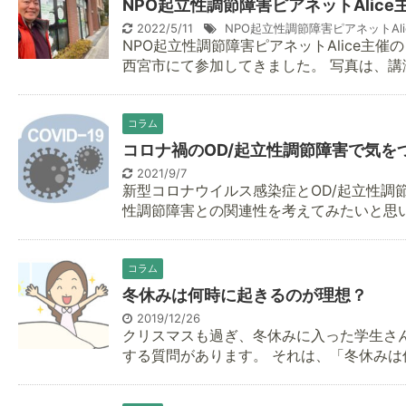
NPO起立性調節障害ピアネットAlic
2022/5/11
NPO起立性調節障害ピアネットAli
NPO起立性調節障害ピアネットAlice主
西宮市にて参加してきました。 写真は、講演
コラム
コロナ禍のOD/起立性調節障害で気を
2021/9/7
新型コロナウイルス感染症とOD/起立性調
性調節障害との関連性を考えてみたいと思いま
コラム
冬休みは何時に起きるのが理想？
2019/12/26
クリスマスも過ぎ、冬休みに入った学生さ
する質問があります。 それは、「冬休みは何