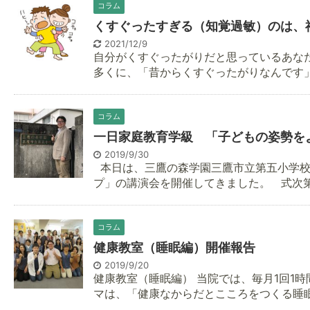
コラム
くすぐったすぎる（知覚過敏）のは、
2021/12/9
自分がくすぐったがりだと思っているあな
多くに、「昔からくすぐったがりなんです」と
コラム
一日家庭教育学級 「子どもの姿勢を
2019/9/30
本日は、三鷹の森学園三鷹市立第五小学校
プ」の講演会を開催してきました。 式次第 日
コラム
健康教室（睡眠編）開催報告
2019/9/20
健康教室（睡眠編） 当院では、毎月1回1時
マは、「健康なからだとこころをつくる睡眠編