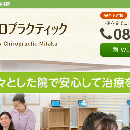
整体院
完全予約制
「HPを見て…
08
W