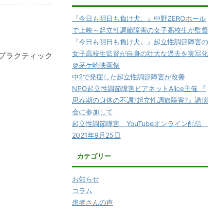
『今日も明日も負け犬。』中野ZEROホール
で上映～起立性調節障害の女子高校生が監督
『今日も明日も負け犬。』起立性調節障害の
女子高校生監督が自身の壮大な過去を実写化
プラクティック
＠茅ケ崎映画祭
中2で発症した起立性調節障害が改善
NPO起立性調節障害ピアネットAlice主催 『
思春期の身体の不調?起立性調節障害?』講演
会に参加して
起立性調節障害 YouTubeオンライン配信
2021年9月25日
カテゴリー
お知らせ
コラム
患者さんの声