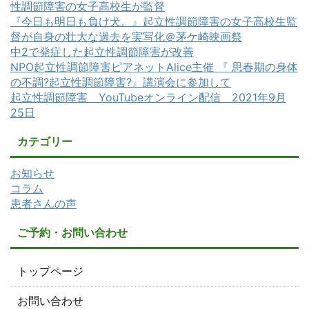
性調節障害の女子高校生が監督
『今日も明日も負け犬。』起立性調節障害の女子高校生監
督が自身の壮大な過去を実写化＠茅ケ崎映画祭
中2で発症した起立性調節障害が改善
NPO起立性調節障害ピアネットAlice主催 『 思春期の身体
の不調?起立性調節障害?』講演会に参加して
起立性調節障害 YouTubeオンライン配信 2021年9月
25日
カテゴリー
お知らせ
コラム
患者さんの声
ご予約・お問い合わせ
トップページ
お問い合わせ