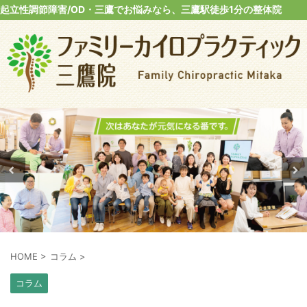
起立性調節障害/OD・三鷹でお悩みなら、三鷹駅徒歩1分の整体院
HOME
>
コラム
>
コラム