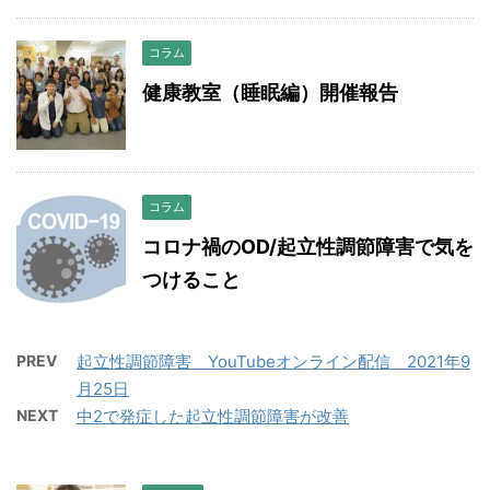
コラム
健康教室（睡眠編）開催報告
コラム
コロナ禍のOD/起立性調節障害で気を
つけること
PREV
起立性調節障害 YouTubeオンライン配信 2021年9
月25日
NEXT
中2で発症した起立性調節障害が改善