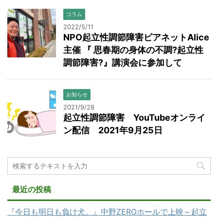
コラム
2022/5/11
NPO起立性調節障害ピアネットAlice
主催 『 思春期の身体の不調?起立性
調節障害?』講演会に参加して
お知らせ
2021/9/28
起立性調節障害 YouTubeオンライ
ン配信 2021年9月25日
最近の投稿
『今日も明日も負け犬。』中野ZEROホールで上映～起立